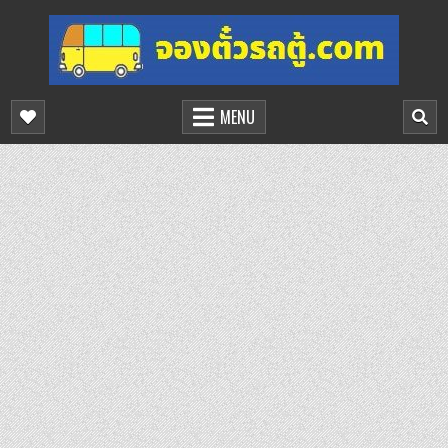
Skip
to
content
จองตั๋วรถตู้ออนไลน์
บริการจองตั๋วรถตู้ออนไลน์
MENU