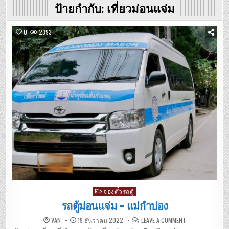
ป้ายกำกับ:
เที่ยวม่อนแจ่ม
0
2393
Posted
จองตั๋วรถตู้
in
รถตู้ม่อนแจ่ม – แม่กำปอง
ON
VAN
19 ธันวาคม 2022
LEAVE A COMMENT
รถ