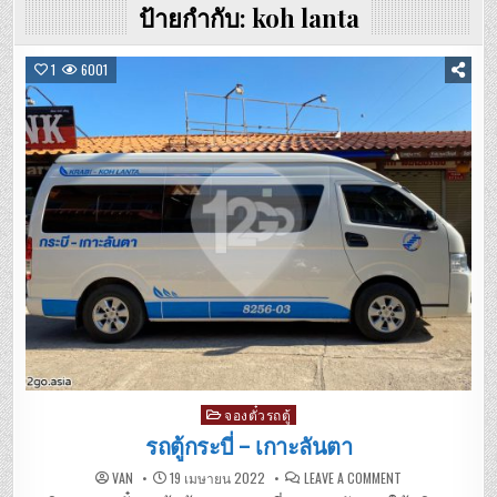
ป้ายกำกับ:
koh lanta
1
6001
Posted
จองตั๋วรถตู้
in
รถตู้กระบี่ – เกาะลันตา
ON
VAN
19 เมษายน 2022
LEAVE A COMMENT
รถ