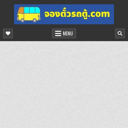
Skip
to
content
จองตั๋วรถตู้ออนไลน์
บริการจองตั๋วรถตู้ออนไลน์
MENU