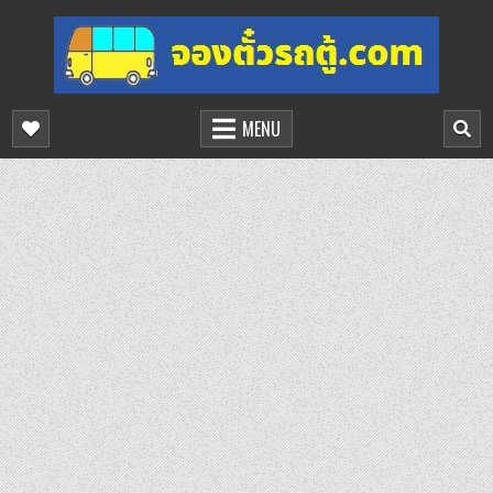
Skip
to
content
จองตั๋วรถตู้ออนไลน์
บริการจองตั๋วรถตู้ออนไลน์
MENU