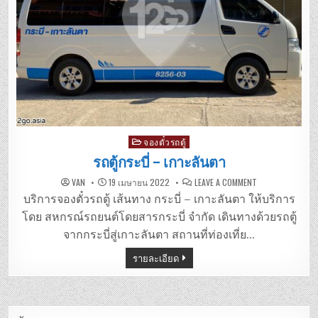
Posted
จองตั๋วรถตู้
in
รถตู้กระบี่ – เกาะลันตา
ON
VAN
19 เมษายน 2022
LEAVE A COMMENT
รถ
ตู้
บริการจองตั๋วรถตู้ เส้นทาง กระบี่ – เกาะลันตา ให้บริการ
กระบี่
–
โดย สหกรณ์รถยนต์โดยสารกระบี่ จำกัด เดินทางด้วยรถตู้
เกาะลันตา
จากกระบี่สู่เกาะลันตา สถานที่ท่องเที่ย…
รายละเอียด