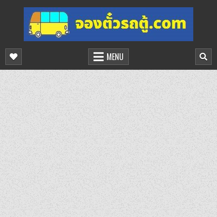
Skip
to
content
จองตั๋วรถตู้ออนไลน์
บริการจองตั๋วรถตู้ออนไลน์
MENU