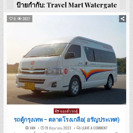
ป้ายกำกับ:
Travel Mart Watergate
0
3827
Posted
จองตั๋วรถตู้
in
รถตู้กรุงเทพ – ตลาดโรงเกลือ( อรัญประเทศ)
ON
VAN
19 มิถุนายน 2023
LEAVE A COMMENT
รถ