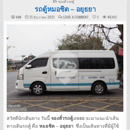
POSTED
จองตั๋วรถตู้
IN
รถตู้หมอชิต – อยุธยา
ON
VAN
21 ธันวาคม 2021
LEAVE A COMMENT
3
46342
รถ
ตู้
หมอชิต
–
อยุธยา
สวัสดีนักเดินทาง วันนี้
จองตั๋วรถตู้.com
จะมาแนะนำเส้น
ทางเดินรถตู้ คือ
หมอชิต – อยุธยา
ซึ่งเป็นเส้นทางที่มีผู้ใช้