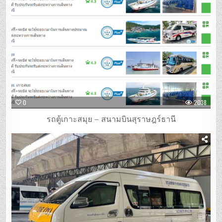
0
2038
รถตู้เกาะสมุย – สนามบินสุราษฎร์ธานี