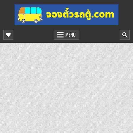
Skip
to
content
จองตั๋วรถตู้ออนไลน์
บริการจองตั๋วรถตู้ออนไลน์
MENU