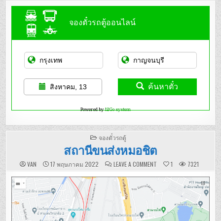
จองตั๋วรถตู้ออนไลน์
ค้นหาตั๋ว
สิงหาคม, 13
Powered by
12Go system
POSTED
จองตั๋วรถตู้
IN
สถานีขนส่งหมอชิต
ON
VAN
17 พฤษภาคม 2022
LEAVE A COMMENT
1
7321
สถานี
ขนส่ง
หมอชิต