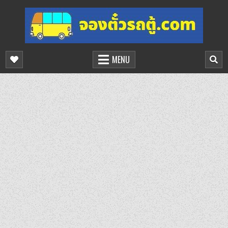
Skip
to
content
จองตั๋วรถตู้ออนไลน์
บริการจองตั๋วรถตู้ออนไลน์
MENU