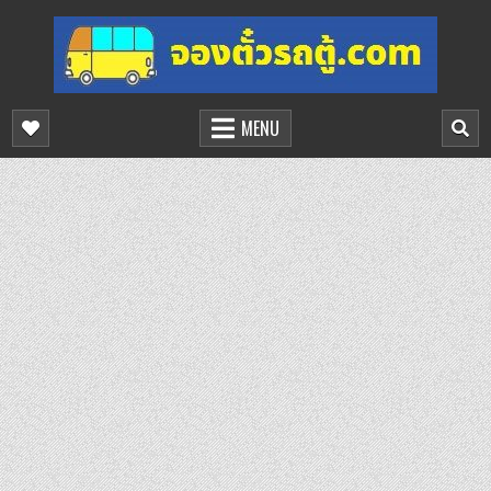
Skip
to
content
จองตั๋วรถตู้ออนไลน์
บริการจองตั๋วรถตู้ออนไลน์
MENU