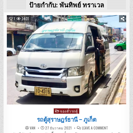
ป้ายกำกับ:
พันทิพย์ ทราเวล
1
3401
Posted
จองตั๋วรถตู้
in
รถตู้สุราษฎร์ธานี – ภูเก็ต
ON
VAN
27 ธันวาคม 2021
LEAVE A COMMENT
รถ