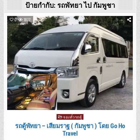
ป้ายกำกับ:
รถพัทยา ไป กัมพูชา
0
1877
Posted
จองตั๋วรถตู้
in
รถตู้พัทยา – เสียมราฐ ( กัมพูชา ) โดย Go Ho
Travel