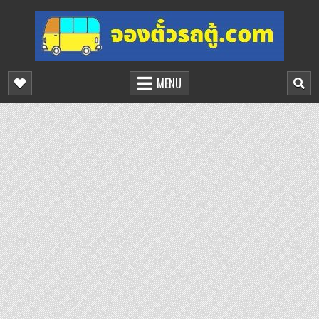
Skip
to
content
จองตั๋วรถตู้ออนไลน์
บริการจองตั๋วรถตู้ออนไลน์
MENU