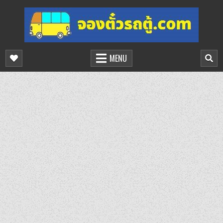
Skip
to
content
จองตั๋วรถตู้ออนไลน์
บริการจองตั๋วรถตู้ออนไลน์
MENU