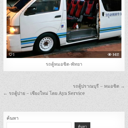
1
9481
รถตู้หมอชิต-พัทยา
แนะแนว
รถตู้ปราณบุรี – หมอชิต →
เรื่อง
← รถตู้ปาย – เชียงใหม่ โดย Aya Service
ค้นหา
ค้นหา