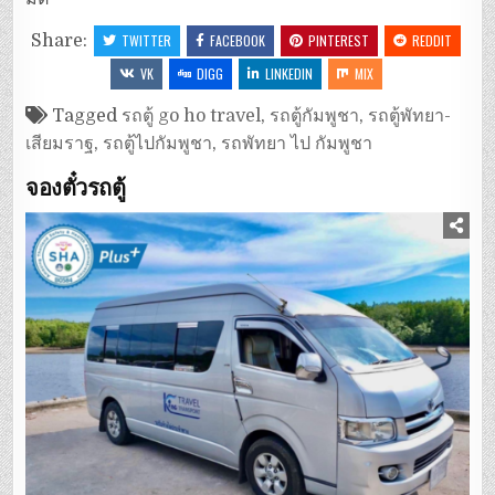
Share:
TWITTER
FACEBOOK
PINTEREST
REDDIT
VK
DIGG
LINKEDIN
MIX
Tagged
รถตู้ go ho travel
,
รถตู้กัมพูชา
,
รถตู้พัทยา-
เสียมราฐ
,
รถตู้ไปกัมพูชา
,
รถพัทยา ไป กัมพูชา
จองตั๋วรถตู้