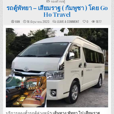
POSTED
จองตั๋วรถตู้
IN
รถตู้พัทยา – เสียมราฐ ( กัมพูชา ) โดย Go
Ho Travel
ON
VAN
16 มิถุนายน 2023
LEAVE A COMMENT
0
1877
รถ
ตู้
พัทยา
–
เสีย
มราฐ
(
กัมพูชา
)
โดย
GO
HO
TRAVEL
บริการจองตั๋วรถตู้ล่วงหน้
า เส้นทาง พัทยา ไป เสียมราฐ