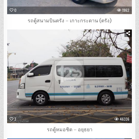
0
1962
รถตู้สนามบินตรัง – เกาะกระดาน (ตรัง)
3
46336
รถตู้หมอชิต – อยุธยา