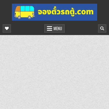
Skip
to
content
จองตั๋วรถตู้ออนไลน์
บริการจองตั๋วรถตู้ออนไลน์
MENU