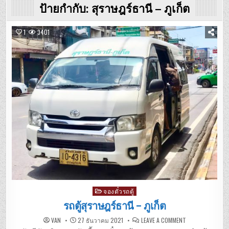
ป้ายกำกับ:
สุราษฎร์ธานี – ภูเก็ต
1
3401
Posted
จองตั๋วรถตู้
in
รถตู้สุราษฎร์ธานี – ภูเก็ต
ON
VAN
27 ธันวาคม 2021
LEAVE A COMMENT
รถ